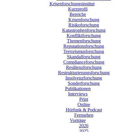
Krisenforschungsinstitut
Kurzprofil
Bereiche
Krisenforschung
Risikoforschung
Katastrophenforschung
Konfliktforschung
Themenforschung
Reputationsforschung
Terrorismusforschung
Skandalforschung
Complianceforschung
Resilienzforschung
Restrukturierungsforschung
Insolvenzforschung
Sonderforschung
Publikationen
Interviews
Print
Online
Hörfunk & Podcast
Fernsehen
Vorträge
2026
2025