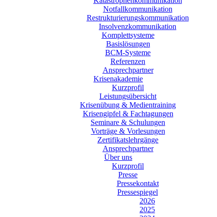
Katastrophenkommunikation
Notfallkommunikation
Restrukturierungskommunikation
Insolvenzkommunikation
Komplettsysteme
Basislösungen
BCM-Systeme
Referenzen
Ansprechpartner
Krisenakademie
Kurzprofil
Leistungsübersicht
Krisenübung & Medientraining
Krisengipfel & Fachtagungen
Seminare & Schulungen
Vorträge & Vorlesungen
Zertifikatslehrgänge
Ansprechpartner
Über uns
Kurzprofil
Presse
Pressekontakt
Pressespiegel
2026
2025