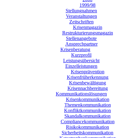
1999/98
Stellungnahmen
Veranstaltungen
Zeitschriften
Krisenmagazin
Restrukturierungsmagazin
Stellenangebote
Ansprechpartner
Krisenberatung
Kurzprofil
Leistungsübersicht
Einzelleistungen
Krisenprävention
Krisenfrüherkennung
Krisenbewältigung
Krisennachbereitung
Kommunikationslösungen
Krisenkommunikation
Themenkommunikation
Konfliktkommunikation
Skandalkommunikation
Compliancekommunikation
Risikokommunikation
Sicherheitskommunikation